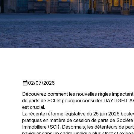
calendar_month
02/07/2026
Découvrez comment les nouvelles règles impactent 
de parts de SCI et pourquoi consulter DAYLIGHT
est crucial.
La récente réforme législative du 25 juin 2026 boule
pratiques en matière de cession de parts de Société 
Immobilière (SCI). Désormais, les détenteurs de par
naviguer dans un cadre juridique plus strict et exigea