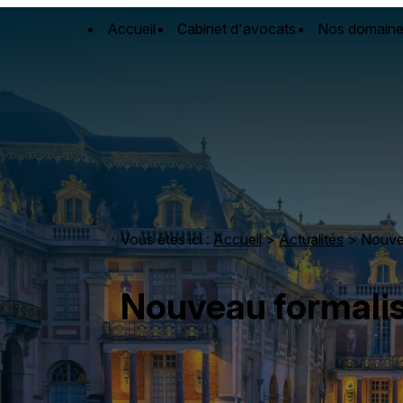
Panneau de gestion des cookies
Accueil
Cabinet d'avocats
Nos domaine
Vous êtes ici :
Accueil
>
Actualités
> Nouvea
Nouveau formalism