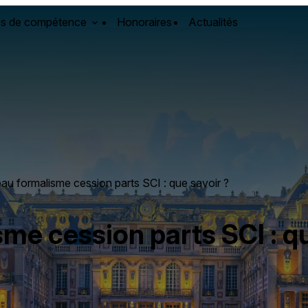
s de compétence
Honoraires
Actualités
u formalisme cession parts SCI : que savoir ?
e cession parts SCI : qu