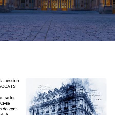
la cession
 AVOCATS
verse les
Civile
ts doivent
nt. À